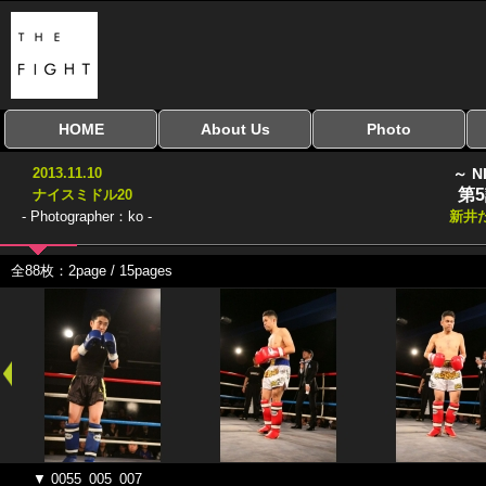
HOME
About Us
Photo
全興行を表示
ナイスミドル
アマチュアキック
全日本学生キック
建武館キッズ大会
Bigbang
おやじファイト
当サイトについて
はじめての方へ
写真のサイズ
お受け取り方法
無料ダウンロード
2013.11.10
～ N
協議会
第
ナイスミドル20
- Photographer：ko -
新井
全88枚：2page / 15pages
▼ 0055_005_007