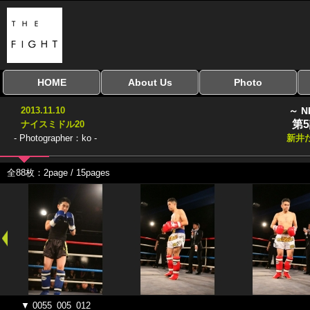
HOME
About Us
Photo
全興行を表示
ナイスミドル
アマチュアキック
全日本学生キック
建武館キッズ大会
Bigbang
おやじファイト
当サイトについて
はじめての方へ
写真のサイズ
お受け取り方法
無料ダウンロード
2013.11.10
～ N
協議会
第
ナイスミドル20
- Photographer：ko -
新井
全88枚：2page / 15pages
▼ 0055_005_012