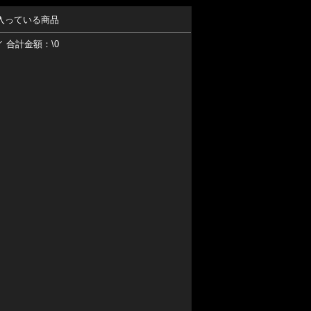
入っている商品
／ 合計金額：\0