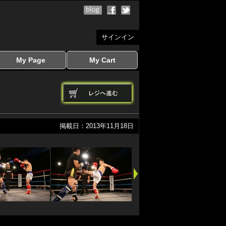
サインイン
My Page
My Cart
サインイン
マイページを見る
写真ダウンロード
注文履歴
登録情報の変更
サインアウト
カートを見る
掲載日：2013年11月18日