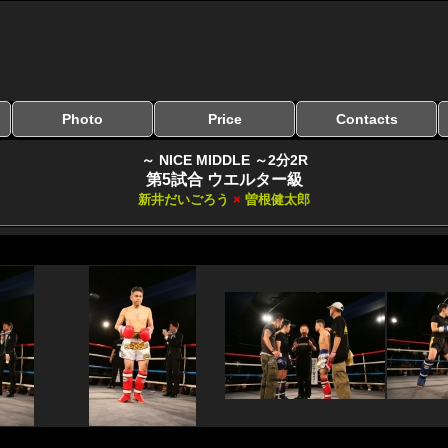
Photo
Price
Contacts
写真のサイズ
お受け取り方法
無料ダウンロード
料金
お支払い方法
お問い合わせ
よくある質問
リンク集
～ NICE MIDDLE ～2分2R
第5試合 ウエルター級
新井だいごろう
×
曽根健太郎