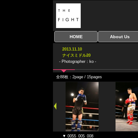
HOME
About Us
全興行を表示
ナイスミドル
アマチュアキック
全日本学生キック
建武館キッズ大会
Bigbang
おやじファイト
当サイトについて
はじめての方へ
2013.11.10
協議会
ナイスミドル20
- Photographer：ko -
全88枚：2page / 15pages
▼ 0055_005_008