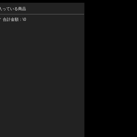
入っている商品
／ 合計金額：\0