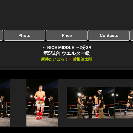
Photo
Price
Contacts
写真のサイズ
お受け取り方法
無料ダウンロード
料金
お支払い方法
お問い合わせ
よくある質問
リンク集
～ NICE MIDDLE ～2分2R
第5試合 ウエルター級
新井だいごろう
×
曽根健太郎