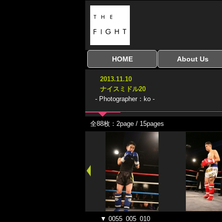
HOME
About Us
全興行を表示
ナイスミドル
アマチュアキック
全日本学生キック
建武館キッズ大会
Bigbang
おやじファイト
当サイトについて
はじめての方へ
2013.11.10
協議会
ナイスミドル20
- Photographer：ko -
全88枚：2page / 15pages
▼ 0055_005_010