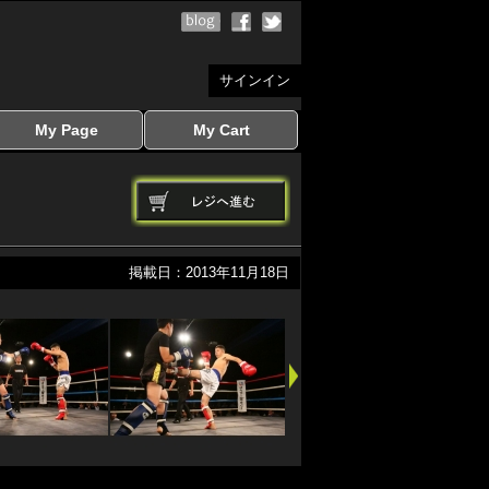
サインイン
My Page
My Cart
サインイン
マイページを見る
写真ダウンロード
注文履歴
登録情報の変更
サインアウト
カートを見る
掲載日：2013年11月18日