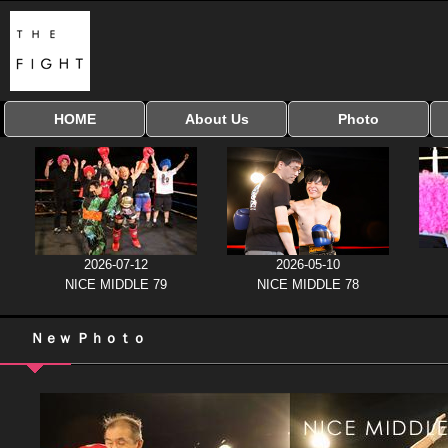
HOME
About Us
Photo
全興行を表示
ナイスミドル
アマチュアキック
全日本学生キック
建武館キッズ大会
Bigbang
おやじファイト
当サイトについて
はじめての方へ
写真のサイズ
お受け取り方法
無料ダウンロード
協議会
2026-07-12
2026-05-10
NICE MIDDLE 79
NICE MIDDLE 78
Ｎｅｗ Ｐｈｏｔｏ