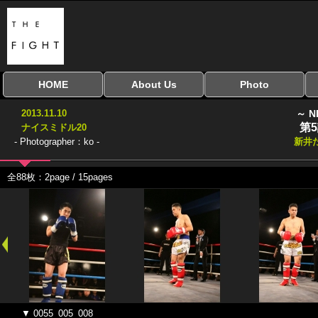
HOME
About Us
Photo
全興行を表示
ナイスミドル
アマチュアキック
全日本学生キック
建武館キッズ大会
Bigbang
おやじファイト
当サイトについて
はじめての方へ
写真のサイズ
お受け取り方法
無料ダウンロード
2013.11.10
～ N
協議会
第
ナイスミドル20
- Photographer：ko -
新井
全88枚：2page / 15pages
▼ 0055_005_008