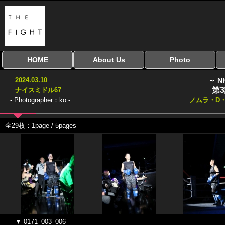
HOME
About Us
Photo
全興行を表示
ナイスミドル
アマチュアキック
全日本学生キック
建武館キッズ大会
Bigbang
おやじファイト
当サイトについて
はじめての方へ
写真のサイズ
お受け取り方法
無料ダウンロード
2024.03.10
～ N
協議会
第
ナイスミドル67
- Photographer：ko -
ノムラ・D
全29枚：1page / 5pages
▼ 0171_003_006