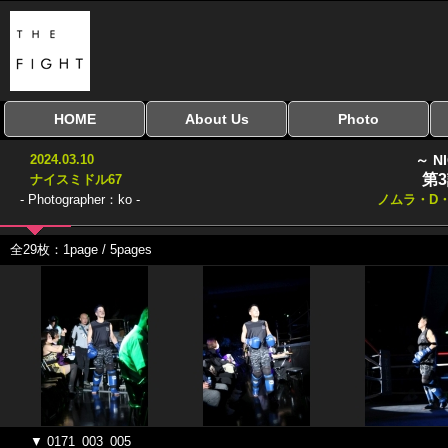
HOME
About Us
Photo
全興行を表示
ナイスミドル
アマチュアキック
全日本学生キック
建武館キッズ大会
Bigbang
おやじファイト
当サイトについて
はじめての方へ
写真のサイズ
お受け取り方法
無料ダウンロード
2024.03.10
～ N
協議会
第
ナイスミドル67
- Photographer：ko -
ノムラ・D
全29枚：1page / 5pages
▼ 0171_003_005