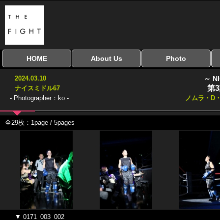
HOME
About Us
Photo
全興行を表示
ナイスミドル
アマチュアキック
全日本学生キック
建武館キッズ大会
Bigbang
おやじファイト
当サイトについて
はじめての方へ
写真のサイズ
お受け取り方法
無料ダウンロード
2024.03.10
～ N
協議会
第
ナイスミドル67
- Photographer：ko -
ノムラ・D
全29枚：1page / 5pages
▼ 0171_003_002