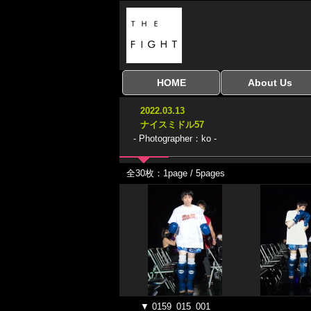
HOME
About Us
全興行を表示
ナイスミドル
アマチュアキック
全日本学生キック
建武館キッズ大会
Bigbang
おやじファイト
当サイトについて
はじめての方へ
2022.03.13
協議会
ナイスミドル57
- Photographer：ko -
全30枚：1page / 5pages
▼ 0159_015_001