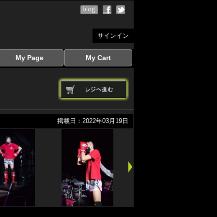
サインイン
My Page
My Cart
サインイン
マイページを見る
写真ダウンロード
注文履歴
登録情報の変更
サインアウト
カートを見る
掲載日：2022年03月19日