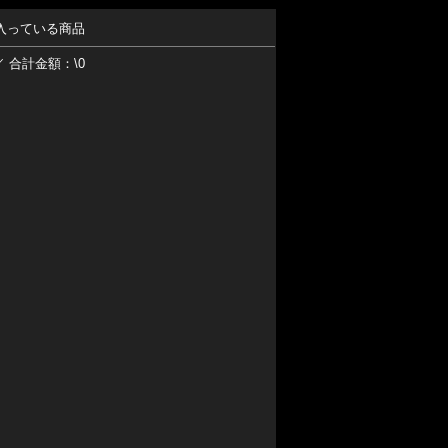
入っている商品
／ 合計金額：\0