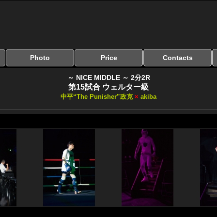
Photo
Price
Contacts
写真のサイズ
お受け取り方法
無料ダウンロード
料金
お支払い方法
お問い合わせ
よくある質問
リンク集
～ NICE MIDDLE ～ 2分2R
第15試合 ウェルター級
中平“The Punisher”政克
×
akiba