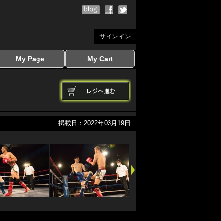
サインイン
My Page
My Cart
サインイン
マイページを見る
写真ダウンロード
注文履歴
登録情報の変更
サインアウト
カートを見る
掲載日：2022年03月19日