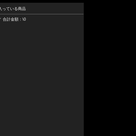
入っている商品
／ 合計金額：\0