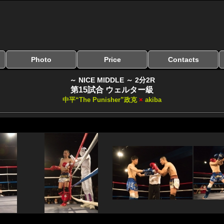
Photo
Price
Contacts
写真のサイズ
お受け取り方法
無料ダウンロード
料金
お支払い方法
お問い合わせ
よくある質問
リンク集
～ NICE MIDDLE ～ 2分2R
第15試合 ウェルター級
中平“The Punisher”政克
×
akiba