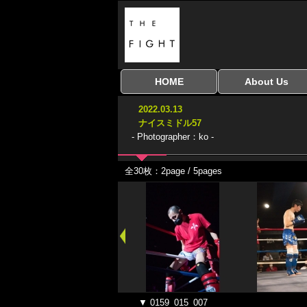
HOME
About Us
全興行を表示
ナイスミドル
アマチュアキック
全日本学生キック
建武館キッズ大会
Bigbang
おやじファイト
当サイトについて
はじめての方へ
2022.03.13
協議会
ナイスミドル57
- Photographer：ko -
全30枚：2page / 5pages
▼ 0159_015_007