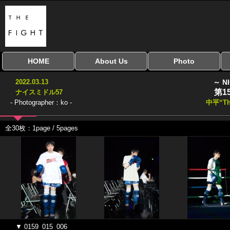
HOME
About Us
Photo
全興行を表示
ナイスミドル
アマチュアキック
全日本学生キック
建武館キッズ大会
Bigbang
おやじファイト
当サイトについて
はじめての方へ
写真のサイズ
お受け取り方法
無料ダウンロード
2022.03.13
～ N
協議会
第1
ナイスミドル57
- Photographer：ko -
中平“Th
全30枚：1page / 5pages
▼ 0159_015_006