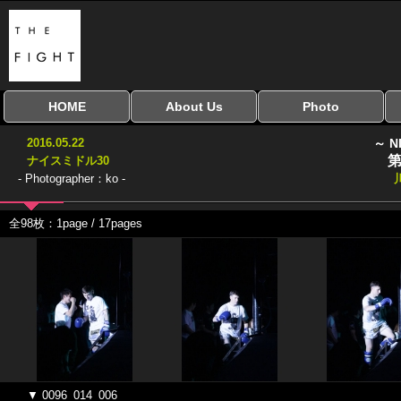
HOME
About Us
Photo
全興行を表示
ナイスミドル
アマチュアキック
全日本学生キック
建武館キッズ大会
Bigbang
おやじファイト
当サイトについて
はじめての方へ
写真のサイズ
お受け取り方法
無料ダウンロード
2016.05.22
～ N
協議会
第
ナイスミドル30
- Photographer：ko -
全98枚：1page / 17pages
▼ 0096_014_006