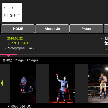
HOME
About Us
Photo
全興行を表示
ナイスミドル
アマチュアキック
全日本学生キック
建武館キッズ大会
Bigbang
おやじファイト
当サイトについて
はじめての方へ
写真のサイズ
お受け取り方法
無料ダウンロード
2016.05.22
～ N
協議会
第
ナイスミドル30
- Photographer：ko -
全98枚：2page / 17pages
▼ 0096_014_007