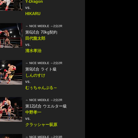
Y-Dragon
vs.
HIKARU
～ NICE MIDDLE ～2分2R
第6試合 70kg契約
田代龍太郎
vs.
清水孝治
～ NICE MIDDLE ～2分2R
第9試合 ライト級
しんのすけ
vs.
むぅちゃんぷる～
～ NICE MIDDLE ～2分2R
第12試合 ウエルター級
中野孝一
vs.
クラッシャー荻原
～ NICE MIDDLE ～2分3R