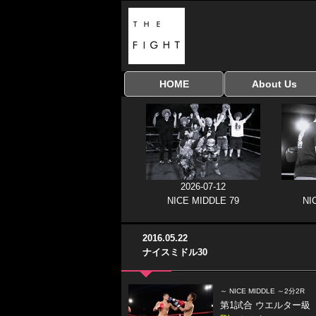
HOME
About Us
全興行を表示
ナイスミドル
アマチュアキック
全日本学生キック
建武館キッズ大会
Bigbang
おやじファイト
当サイトについて
はじめての方へ
協議会
2026-07-12
NICE MIDDLE 79
NI
2016.05.22
ナイスミドル30
～ NICE MIDDLE ～2分2R
第1試合 ウエルター級