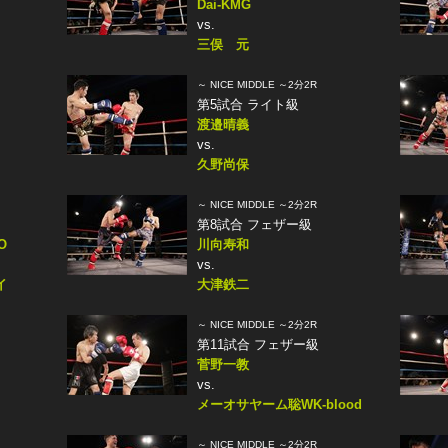
Dai-KMG
vs.
三俣 元
～ NICE MIDDLE ～2分2R
第5試合 ライト級
渡邉晴義
vs.
久野尚保
～ NICE MIDDLE ～2分2R
第8試合 フェザー級
O
川向寿和
vs.
イ
大津鉄二
～ NICE MIDDLE ～2分2R
第11試合 フェザー級
菅野一教
vs.
メーオサヤーム聡WK-blood
～ NICE MIDDLE ～2分2R