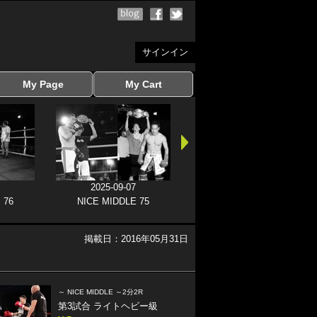
サインイン
My Page
My Cart
サインイン
マイページを見る
写真ダウンロード
注文履歴
登録情報の変更
サインアウト
カートを見る
2025-09-07
 76
NICE MIDDLE 75
掲載日：2016年05月31日
～ NICE MIDDLE ～2分2R
第3試合 ライトヘビー級