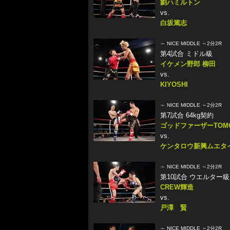
劉ハミルトン
vs.
白坂篤志
～ NICE MIDDLE ～2分2R
第4試合 ミドル級
イケメン野郎 柳田
vs.
KIYOSHI
～ NICE MIDDLE ～2分2R
第7試合 64kg契約
ゴッドファーザーTOM
vs.
ケンタロウ新興ムエタ
～ NICE MIDDLE ～2分2R
第10試合 ウエルター級
CREW輝造
vs.
戸澤 賢
～ NICE MIDDLE ～2分2R