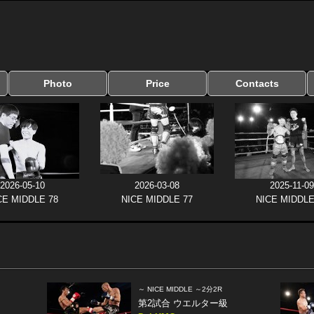
Photo
Price
Contacts
写真のサイズ
お受け取り方法
無料ダウンロード
料金
お支払い方法
お問い合わせ
よくある質問
リンク集
2026-05-10
2026-03-08
2025-11-09
CE MIDDLE 78
NICE MIDDLE 77
NICE MIDDLE
～ NICE MIDDLE ～2分2R
第2試合 ウエルター級