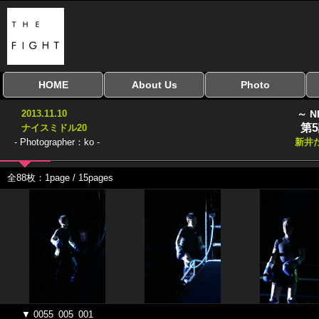
HOME
About Us
Photo
全興行を表示
ナイスミドル
アマチュアキック
全日本学生キック
建武館キッズ大会
Bigbang
おやじファイト
当サイトについて
はじめての方へ
写真のサイズ
お受け取り方法
無料ダウンロード
2013.11.10
～ N
協議会
第
ナイスミドル20
- Photographer：ko -
新井
全88枚：1page / 15pages
▼ 0055_005_001