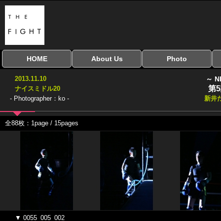
HOME
About Us
Photo
全興行を表示
ナイスミドル
アマチュアキック
全日本学生キック
建武館キッズ大会
Bigbang
おやじファイト
当サイトについて
はじめての方へ
写真のサイズ
お受け取り方法
無料ダウンロード
2013.11.10
～ N
協議会
第
ナイスミドル20
- Photographer：ko -
新井
全88枚：1page / 15pages
▼ 0055_005_002