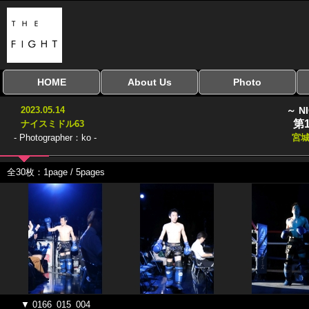
HOME
About Us
Photo
全興行を表示
ナイスミドル
アマチュアキック
全日本学生キック
建武館キッズ大会
Bigbang
おやじファイト
当サイトについて
はじめての方へ
写真のサイズ
お受け取り方法
無料ダウンロード
2023.05.14
～ N
協議会
第
ナイスミドル63
- Photographer：ko -
宮
全30枚：1page / 5pages
▼ 0166_015_004