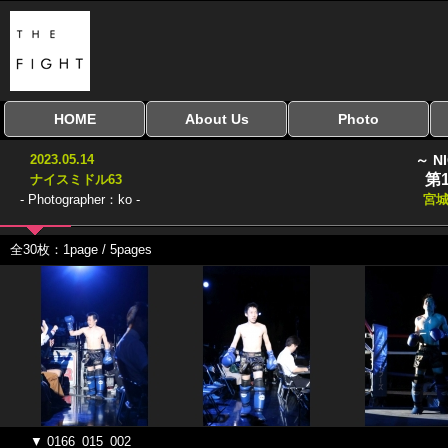
HOME
About Us
Photo
全興行を表示
ナイスミドル
アマチュアキック
全日本学生キック
建武館キッズ大会
Bigbang
おやじファイト
当サイトについて
はじめての方へ
写真のサイズ
お受け取り方法
無料ダウンロード
2023.05.14
～ N
協議会
第
ナイスミドル63
- Photographer：ko -
宮
全30枚：1page / 5pages
▼ 0166_015_002