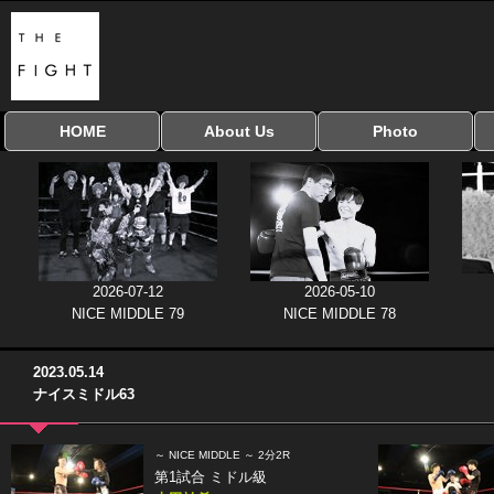
HOME
About Us
Photo
全興行を表示
ナイスミドル
アマチュアキック
全日本学生キック
建武館キッズ大会
Bigbang
おやじファイト
当サイトについて
はじめての方へ
写真のサイズ
お受け取り方法
無料ダウンロード
協議会
2026-07-12
2026-05-10
NICE MIDDLE 79
NICE MIDDLE 78
2023.05.14
ナイスミドル63
～ NICE MIDDLE ～ 2分2R
第1試合 ミドル級