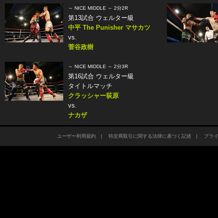
～ NICE MIDDLE ～ 2分2R
第13試合 ウェルター級
中平 The Punisher マサカツ
vs.
菅谷政樹
～ NICE MIDDLE ～ 2分3R
第16試合 ウェルター級
タイトルマッチ
クラッシャー荻原
vs.
ナカザ
ユーザー利用規約
|
特定商取引に関する法律に基づく記述
|
プラ