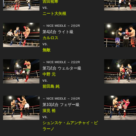
吉田祐希
vs.
ニート大矢根
～ NICE MIDDLE ～ 2分2R
第4試合 ライト級
カルロス
vs.
無敵
～ NICE MIDDLE ～ 2分2R
第7試合 ウェルター級
中野 元
vs.
前田島 純
～ NICE MIDDLE ～ 2分2R
第10試合 フェザー級
深見 裕
vs.
シュンスケ・ムアンチャイ・ピ
ラーノ