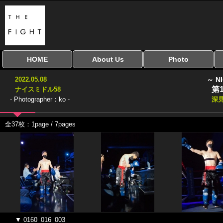
HOME
About Us
Photo
全興行を表示
ナイスミドル
アマチュアキック
全日本学生キック
建武館キッズ大会
Bigbang
おやじファイト
当サイトについて
はじめての方へ
写真のサイズ
お受け取り方法
無料ダウンロード
2022.05.08
～ N
協議会
第
ナイスミドル58
- Photographer：ko -
深
全37枚：1page / 7pages
▼ 0160_016_003