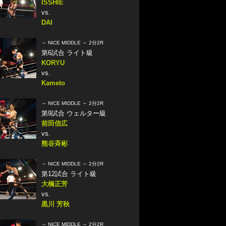
ISSHIE
vs.
DAI
～ NICE MIDDLE ～ 2分2R
第6試合 ライト級
KORYU
vs.
Kameto
～ NICE MIDDLE ～ 2分2R
第9試合 ウェルター級
前田信広
vs.
熊谷斉彬
～ NICE MIDDLE ～ 2分2R
第12試合 ライト級
大橋正芳
vs.
黒川 芳秋
～ NICE MIDDLE ～ 2分2R