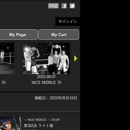
サインイン
My Page
My Cart
サインイン
マイページを見る
写真ダウンロード
注文履歴
登録情報の変更
サインアウト
カートを見る
2025-09-07
 76
NICE MIDDLE 75
掲載日：2022年05月15日
～ NICE MIDDLE ～ 2分2R
第3試合 ライト級