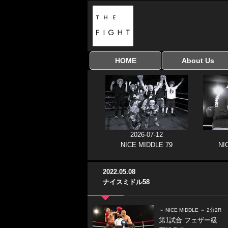
HOME
About Us
全興行を表示
ナイスミドル
アマチュアキック
全日本学生キック
建武館キッズ大会
Bigbang
おやじファイト
当サイトについて
はじめての方へ
協議会
2026-07-12
NICE MIDDLE 79
NI
2022.05.08
ナイスミドル58
～ NICE MIDDLE ～ 2分2R
第1試合 フェザー級