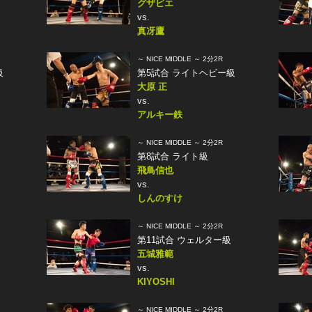
グザビエ
vs.
真冴鷹
～ NICE MIDDLE ～ 2分2R
級
第5試合 ライトヘビー級
大原 正
vs.
アルキー鉄
～ NICE MIDDLE ～ 2分2R
第8試合 ライト級
飛鳥信也
vs.
しんのすけ
～ NICE MIDDLE ～ 2分2R
第11試合 ウェルター級
五城雅範
vs.
KIYOSHI
～ NICE MIDDLE ～ 2分2R