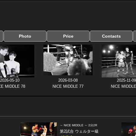
Photo
Price
Contacts
写真のサイズ
お受け取り方法
無料ダウンロード
料金
お支払い方法
お問い合わせ
よくある質問
リンク集
2026-05-10
2026-03-08
2025-11-09
CE MIDDLE 78
NICE MIDDLE 77
NICE MIDDLE
～ NICE MIDDLE ～ 2分2R
第2試合 ウェルター級