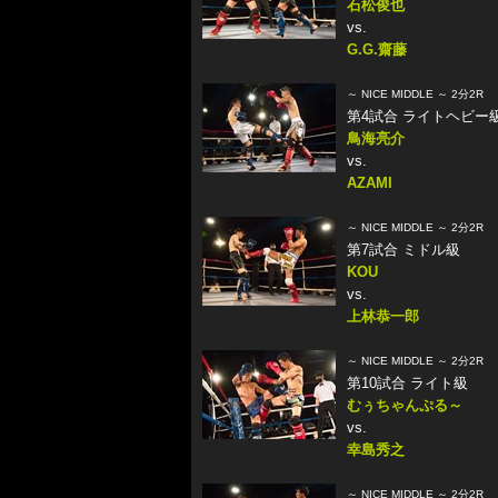
石松俊也
vs.
G.G.齋藤
～ NICE MIDDLE ～ 2分2R
第4試合 ライトヘビー
鳥海亮介
vs.
AZAMI
～ NICE MIDDLE ～ 2分2R
第7試合 ミドル級
KOU
vs.
上林恭一郎
～ NICE MIDDLE ～ 2分2R
第10試合 ライト級
むぅちゃんぷる～
vs.
幸島秀之
～ NICE MIDDLE ～ 2分2R