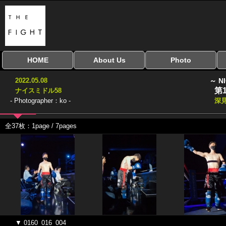
HOME
About Us
Photo
全興行を表示
ナイスミドル
アマチュアキック
全日本学生キック
建武館キッズ大会
Bigbang
おやじファイト
当サイトについて
はじめての方へ
写真のサイズ
お受け取り方法
無料ダウンロード
2022.05.08
～ N
協議会
第
ナイスミドル58
- Photographer：ko -
深
全37枚：1page / 7pages
▼ 0160_016_004