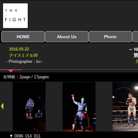
HOME
About Us
Photo
全興行を表示
ナイスミドル
アマチュアキック
全日本学生キック
建武館キッズ大会
Bigbang
おやじファイト
当サイトについて
はじめての方へ
写真のサイズ
お受け取り方法
無料ダウンロード
2016.05.22
～ N
協議会
第
ナイスミドル30
- Photographer：ko -
全98枚：2page / 17pages
▼ 0096_014_011