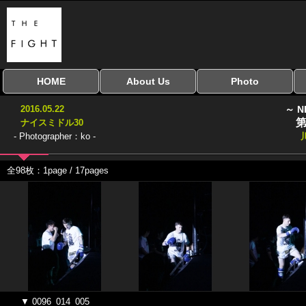
HOME
About Us
Photo
全興行を表示
ナイスミドル
アマチュアキック
全日本学生キック
建武館キッズ大会
Bigbang
おやじファイト
当サイトについて
はじめての方へ
写真のサイズ
お受け取り方法
無料ダウンロード
2016.05.22
～ N
協議会
第
ナイスミドル30
- Photographer：ko -
全98枚：1page / 17pages
▼ 0096_014_005