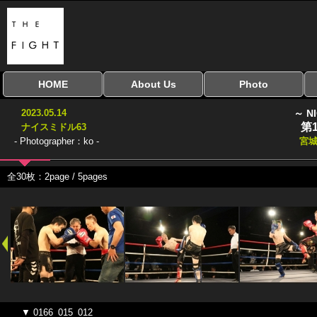
HOME
About Us
Photo
全興行を表示
ナイスミドル
アマチュアキック
全日本学生キック
建武館キッズ大会
Bigbang
おやじファイト
当サイトについて
はじめての方へ
写真のサイズ
お受け取り方法
無料ダウンロード
2023.05.14
～ N
協議会
第
ナイスミドル63
- Photographer：ko -
宮
全30枚：2page / 5pages
▼ 0166_015_012