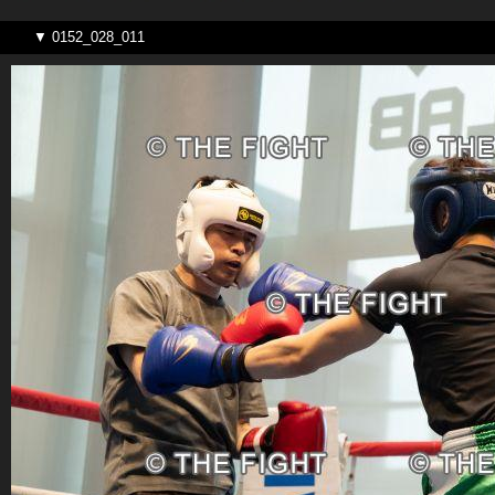
▼ 0152_028_011