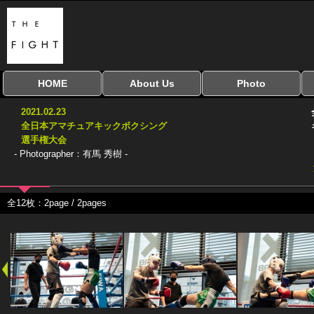
HOME
About Us
Photo
全興行を表示
ナイスミドル
アマチュアキック
全日本学生キック
建武館キッズ大会
Bigbang
おやじファイト
当サイトについて
はじめての方へ
写真のサイズ
お受け取り方法
無料ダウンロード
2021.02.23
協議会
全日本アマチュアキックボクシング
選手権大会
- Photographer：有馬 秀樹 -
全12枚：2page / 2pages