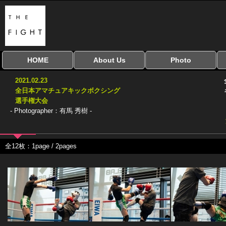
HOME
About Us
Photo
全興行を表示
ナイスミドル
アマチュアキック
全日本学生キック
建武館キッズ大会
Bigbang
おやじファイト
当サイトについて
はじめての方へ
写真のサイズ
お受け取り方法
無料ダウンロード
2021.02.23
協議会
全日本アマチュアキックボクシング
選手権大会
- Photographer：有馬 秀樹 -
全12枚：1page / 2pages