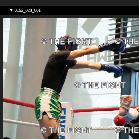
▼ 0152_028_001