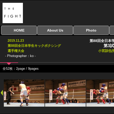
HOME
About Us
Photo
全興行を表示
ナイスミドル
アマチュアキック
全日本学生キック
建武館キッズ大会
Bigbang
おやじファイト
当サイトについて
はじめての方へ
写真のサイズ
お受け取り方法
無料ダウンロード
2019.11.23
第88回全日本
協議会
第3試
第88回全日本学生キックボクシング
選手権大会
小宮諒也(
- Photographer：ko -
全52枚：2page / 9pages