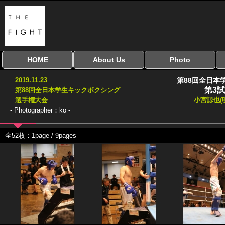
HOME
About Us
Photo
全興行を表示
ナイスミドル
アマチュアキック
全日本学生キック
建武館キッズ大会
Bigbang
おやじファイト
当サイトについて
はじめての方へ
写真のサイズ
お受け取り方法
無料ダウンロード
2019.11.23
第88回全日本
協議会
第3試
第88回全日本学生キックボクシング
選手権大会
小宮諒也(
- Photographer：ko -
全52枚：1page / 9pages