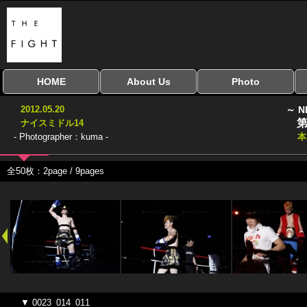
HOME
About Us
Photo
全興行を表示
ナイスミドル
アマチュアキック
全日本学生キック
建武館キッズ大会
Bigbang
おやじファイト
当サイトについて
はじめての方へ
写真のサイズ
お受け取り方法
無料ダウンロード
2012.05.20
～ N
協議会
第
ナイスミドル14
- Photographer：kuma -
本
全50枚：2page / 9pages
▼ 0023_014_011