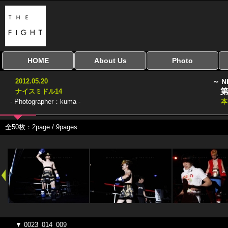
HOME
About Us
Photo
全興行を表示
ナイスミドル
アマチュアキック
全日本学生キック
建武館キッズ大会
Bigbang
おやじファイト
当サイトについて
はじめての方へ
写真のサイズ
お受け取り方法
無料ダウンロード
2012.05.20
～ N
協議会
第
ナイスミドル14
- Photographer：kuma -
本
全50枚：2page / 9pages
▼ 0023_014_009