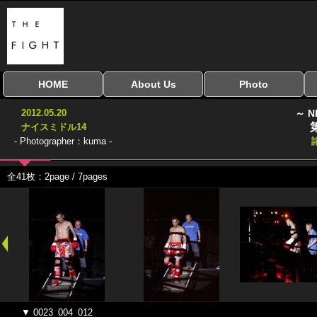
HOME
About Us
Photo
全興行を表示
ナイスミドル
アマチュアキック
全日本学生キック
建武館キッズ大会
Bigbang
おやじファイト
当サイトについて
はじめての方へ
写真のサイズ
お受け取り方法
無料ダウンロード
2012.05.20
～ N
協議会
ナイスミドル14
- Photographer：kuma -
全41枚：2page / 7pages
▼ 0023_004_012