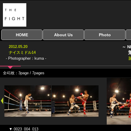
HOME
About Us
Photo
全興行を表示
ナイスミドル
アマチュアキック
全日本学生キック
建武館キッズ大会
Bigbang
おやじファイト
当サイトについて
はじめての方へ
写真のサイズ
お受け取り方法
無料ダウンロード
2012.05.20
～ N
協議会
ナイスミドル14
- Photographer：kuma -
全41枚：3page / 7pages
▼ 0023_004_013