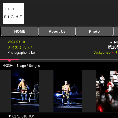
HOME
About Us
Photo
全興行を表示
ナイスミドル
アマチュアキック
全日本学生キック
建武館キッズ大会
Bigbang
おやじファイト
当サイトについて
はじめての方へ
写真のサイズ
お受け取り方法
無料ダウンロード
2024.03.10
～ N
協議会
第1
ナイスミドル67
- Photographer：ko -
Jb.kyonso
×
ナ
全33枚：1page / 6pages
▼ 0171_018_004