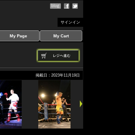
サインイン
My Page
My Cart
サインイン
マイページを見る
写真ダウンロード
注文履歴
登録情報の変更
サインアウト
カートを見る
掲載日：2023年11月19日