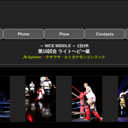
Photo
Price
Contacts
写真のサイズ
お受け取り方法
無料ダウンロード
料金
お支払い方法
お問い合わせ
よくある質問
リンク集
～ NICE MIDDLE ～ 2分2R
第18試合 ライトヘビー級
Jb.kyonso
×
ナオマサ・ルトタナモンコンスック