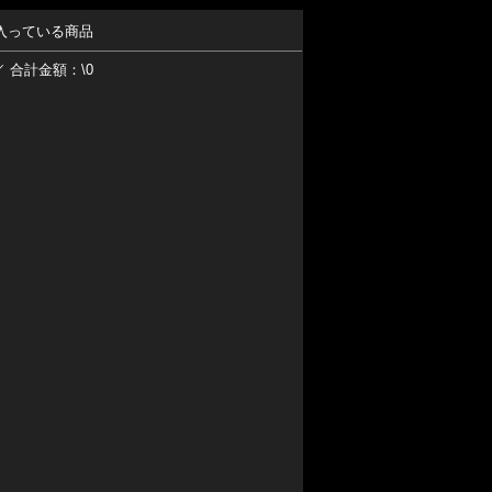
入っている商品
／ 合計金額：\0