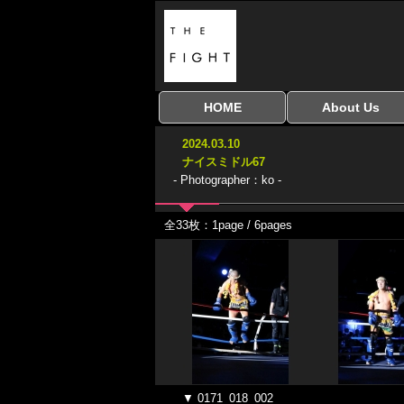
HOME
About Us
全興行を表示
ナイスミドル
アマチュアキック
全日本学生キック
建武館キッズ大会
Bigbang
おやじファイト
当サイトについて
はじめての方へ
2024.03.10
協議会
ナイスミドル67
- Photographer：ko -
全33枚：1page / 6pages
▼ 0171_018_002