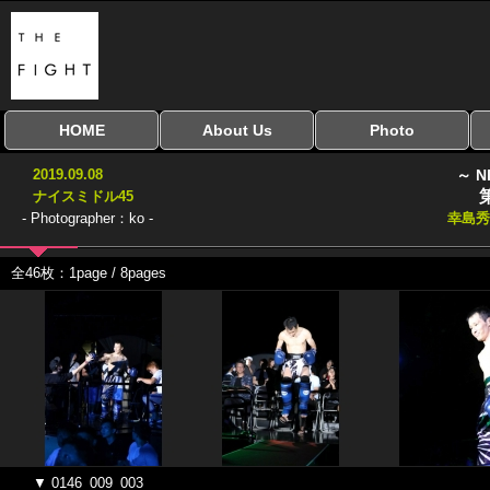
HOME
About Us
Photo
全興行を表示
ナイスミドル
アマチュアキック
全日本学生キック
建武館キッズ大会
Bigbang
おやじファイト
当サイトについて
はじめての方へ
写真のサイズ
お受け取り方法
無料ダウンロード
2019.09.08
～ N
協議会
ナイスミドル45
- Photographer：ko -
幸島
全46枚：1page / 8pages
▼ 0146_009_003