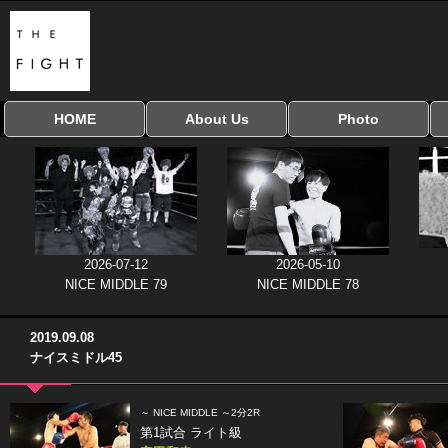
HOME
About Us
Photo
全興行を表示
ナイスミドル
アマチュアキック
全日本学生キック
建武館キッズ大会
Bigbang
おやじファイト
当サイトについて
はじめての方へ
写真のサイズ
お受け取り方法
無料ダウンロード
協議会
2026-07-12
2026-05-10
NICE MIDDLE 79
NICE MIDDLE 78
2019.09.08
ナイスミドル45
～ NICE MIDDLE ～2分2R
第1試合 ライト級