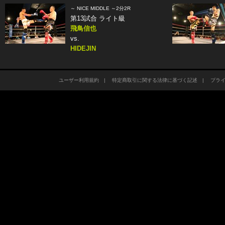
～ NICE MIDDLE ～2分2R
第13試合 ライト級
飛鳥信也
vs.
HIDEJIN
ユーザー利用規約
|
特定商取引に関する法律に基づく記述
|
プラ