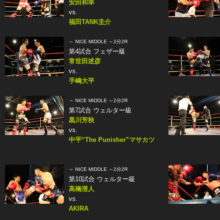
安田和幸
vs.
福田TANK圭介
～ NICE MIDDLE ～2分2R
第4試合 フェザー級
常世田述彦
vs.
手嶋大平
～ NICE MIDDLE ～2分2R
第7試合 ウェルター級
黒川芳秋
vs.
中平“The Punisher”マサカツ
～ NICE MIDDLE ～2分2R
第10試合 ウェルター級
高橋澄人
vs.
AKIRA