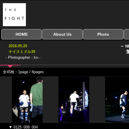
HOME
About Us
Photo
全興行を表示
ナイスミドル
アマチュアキック
全日本学生キック
建武館キッズ大会
Bigbang
おやじファイト
当サイトについて
はじめての方へ
写真のサイズ
お受け取り方法
無料ダウンロード
2018.05.20
～ N
協議会
ナイスミドル39
- Photographer：ko -
全45枚：1page / 8pages
▼ 0125_008_004