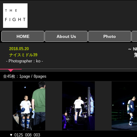
HOME
About Us
Photo
全興行を表示
ナイスミドル
アマチュアキック
全日本学生キック
建武館キッズ大会
Bigbang
おやじファイト
当サイトについて
はじめての方へ
写真のサイズ
お受け取り方法
無料ダウンロード
2018.05.20
～ N
協議会
ナイスミドル39
- Photographer：ko -
全45枚：1page / 8pages
▼ 0125_008_003