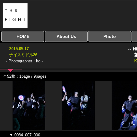
HOME
About Us
Photo
全興行を表示
ナイスミドル
アマチュアキック
全日本学生キック
建武館キッズ大会
Bigbang
おやじファイト
当サイトについて
はじめての方へ
写真のサイズ
お受け取り方法
無料ダウンロード
2015.05.17
～ N
協議会
ナイスミドル26
- Photographer：ko -
K
全52枚：1page / 9pages
▼ 0084_007_006