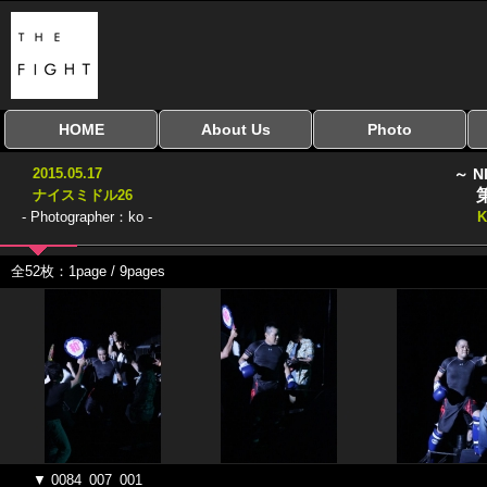
HOME
About Us
Photo
全興行を表示
ナイスミドル
アマチュアキック
全日本学生キック
建武館キッズ大会
Bigbang
おやじファイト
当サイトについて
はじめての方へ
写真のサイズ
お受け取り方法
無料ダウンロード
2015.05.17
～ N
協議会
ナイスミドル26
- Photographer：ko -
K
全52枚：1page / 9pages
▼ 0084_007_001