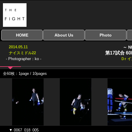
HOME
About Us
Photo
全興行を表示
ナイスミドル
アマチュアキック
全日本学生キック
建武館キッズ大会
Bigbang
おやじファイト
当サイトについて
はじめての方へ
写真のサイズ
お受け取り方法
無料ダウンロード
2014.05.11
～ N
協議会
第17試合 6
ナイスミドル22
- Photographer：ko -
Ｄr 
全60枚：1page / 10pages
▼ 0067_018_005