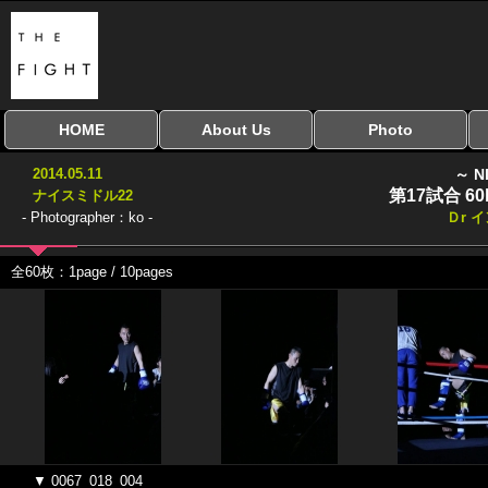
HOME
About Us
Photo
全興行を表示
ナイスミドル
アマチュアキック
全日本学生キック
建武館キッズ大会
Bigbang
おやじファイト
当サイトについて
はじめての方へ
写真のサイズ
お受け取り方法
無料ダウンロード
2014.05.11
～ N
協議会
第17試合 6
ナイスミドル22
- Photographer：ko -
Ｄr 
全60枚：1page / 10pages
▼ 0067_018_004