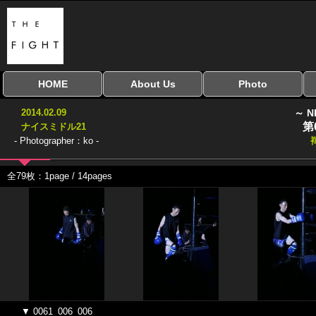
HOME
About Us
Photo
全興行を表示
ナイスミドル
アマチュアキック
全日本学生キック
建武館キッズ大会
Bigbang
おやじファイト
当サイトについて
はじめての方へ
写真のサイズ
お受け取り方法
無料ダウンロード
2014.02.09
～ N
協議会
第
ナイスミドル21
- Photographer：ko -
全79枚：1page / 14pages
▼ 0061_006_006