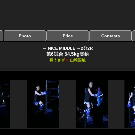
Photo
Price
Contacts
写真のサイズ
お受け取り方法
無料ダウンロード
料金
お支払い方法
お問い合わせ
よくある質問
リンク集
～ NICE MIDDLE ～2分2R
第6試合 54.5kg契約
褌うさぎ
×
山崎国敏