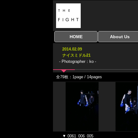
HOME
About Us
全興行を表示
ナイスミドル
アマチュアキック
全日本学生キック
建武館キッズ大会
Bigbang
おやじファイト
当サイトについて
はじめての方へ
2014.02.09
協議会
ナイスミドル21
- Photographer：ko -
全79枚：1page / 14pages
▼ 0061_006_005