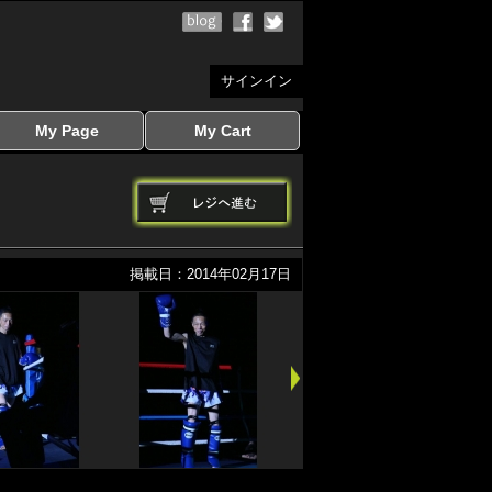
サインイン
My Page
My Cart
サインイン
マイページを見る
写真ダウンロード
注文履歴
登録情報の変更
サインアウト
カートを見る
掲載日：2014年02月17日