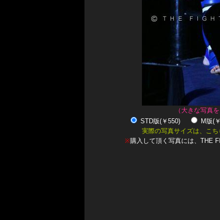
（大きな写真を
STD版(￥550)
M版(
実際の写真サイズは、こち
※
購入して頂く写真には、THE F