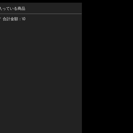
入っている商品
／ 合計金額：\0