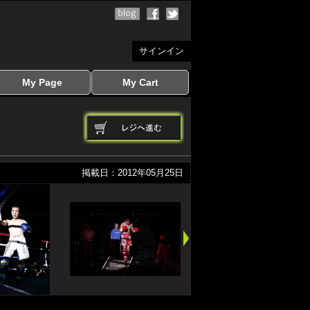
サインイン
My Page
My Cart
サインイン
マイページを見る
写真ダウンロード
注文履歴
登録情報の変更
サインアウト
カートを見る
掲載日：2012年05月25日