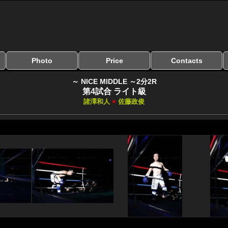
Photo
Price
Contacts
写真のサイズ
お受け取り方法
無料ダウンロード
料金
お支払い方法
お問い合わせ
よくある質問
リンク集
～ NICE MIDDLE ～2分2R
第4試合 ライト級
諸澤和人
×
佐藤政俊