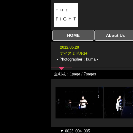
HOME
About Us
全興行を表示
ナイスミドル
アマチュアキック
全日本学生キック
建武館キッズ大会
Bigbang
おやじファイト
当サイトについて
はじめての方へ
2012.05.20
協議会
ナイスミドル14
- Photographer：kuma -
全41枚：1page / 7pages
▼ 0023_004_005