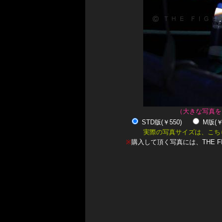
（大きな写真を
STD版(￥550)
M版(
実際の写真サイズは、こち
※
購入して頂く写真には、THE F