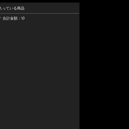
入っている商品
／ 合計金額：\0