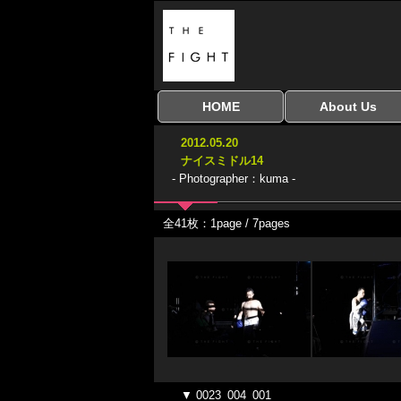
HOME
About Us
全興行を表示
ナイスミドル
アマチュアキック
全日本学生キック
建武館キッズ大会
Bigbang
おやじファイト
当サイトについて
はじめての方へ
2012.05.20
協議会
ナイスミドル14
- Photographer：kuma -
全41枚：1page / 7pages
▼ 0023_004_001