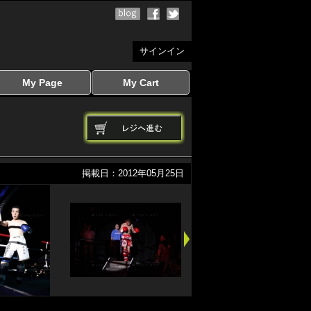
サインイン
My Page
My Cart
サインイン
マイページを見る
写真ダウンロード
注文履歴
登録情報の変更
サインアウト
カートを見る
掲載日：2012年05月25日