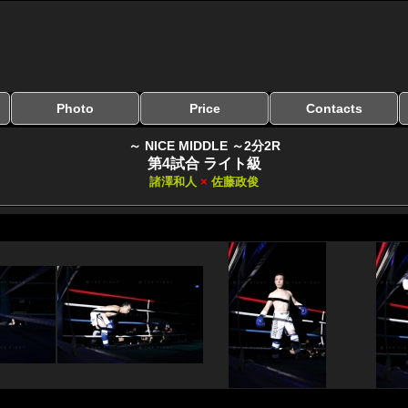
Photo
Price
Contacts
写真のサイズ
お受け取り方法
無料ダウンロード
料金
お支払い方法
お問い合わせ
よくある質問
リンク集
～ NICE MIDDLE ～2分2R
第4試合 ライト級
諸澤和人
×
佐藤政俊