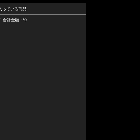
入っている商品
／ 合計金額：\0