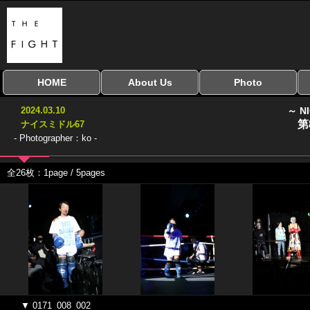
HOME
About Us
Photo
全興行を表示
ナイスミドル
アマチュアキック
全日本学生キック
建武館キッズ大会
Bigbang
おやじファイト
当サイトについて
はじめての方へ
写真のサイズ
お受け取り方法
無料ダウンロード
2024.03.10
～ N
協議会
第
ナイスミドル67
- Photographer：ko -
全26枚：1page / 5pages
▼ 0171_008_002