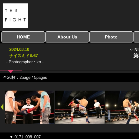
HOME
About Us
Photo
全興行を表示
ナイスミドル
アマチュアキック
全日本学生キック
建武館キッズ大会
Bigbang
おやじファイト
当サイトについて
はじめての方へ
写真のサイズ
お受け取り方法
無料ダウンロード
2024.03.10
～ N
協議会
第
ナイスミドル67
- Photographer：ko -
全26枚：2page / 5pages
▼ 0171_008_007